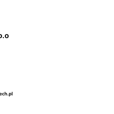
o.o
/
ech.pl